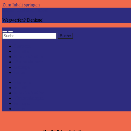
Zum Inhalt springen
Repair-Café Bad Endorf
Wegwerfen? Denkste!
Mobile-
Suchfeld
Suche
Menü
ein-/ausblenden
nach:
ein-/ausblenden
Startseite
Mithilfe
Kontakt/Anfahrt
Veranstaltungen
Beiträge
Linux
Startseite
Mithilfe
Kontakt/Anfahrt
Veranstaltungen
Beiträge
Linux